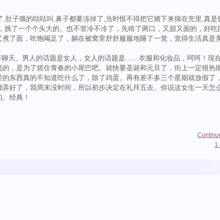
,肚子饿的咕咕叫,鼻子都要冻掉了,当时恨不得把它摘下来揣在兜里,真是
子，挑了一个个头大的。也不管冷不冷了，先啃了两口，又甜又面的，好吃
又煮了面，吃饱喝足了，躺在被窝里舒舒服服地睡了一觉，觉得生活真是
聊天。男人的话题是女人，女人的话题是……衣服和化妆品，呵呵！现
说的，是为了抓住青春的小尾巴吧。就快要圣诞和元旦了，街上一定很热
堂的东西真的不知道吃什么了，除了鸡蛋。再有差不多三个星期就放假了
都弄好了，我周末没时间，所以初步决定在礼拜五去。你说这女生一天怎
的。经典！
Continu
1