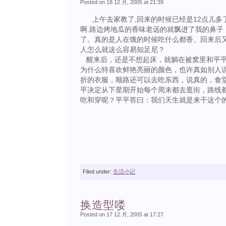
Posted on 18 12 月, 2005 at 21:39
上午去家教了,回来的时候已经是12点儿多了
啊.路边烤地瓜的香味老远的就飘进了我的鼻
了。真的是人在饿的时候吃什么都香。回来后
人怎么就这么容易知足尼？
醒来后，还是不想起床，就躺在被窝里和平平
为什么特喜欢鲜艳亮丽的颜色，也许真如别人
折的衣服，顺路还可以去吃东西，说真的，食
平决定从下星期开始每个周末都去逛街，路线
吃和穿呢？平平答曰：我们天生就是来干这个
Filed under:
生活小记
换造型喽
Posted on 17 12 月, 2005 at 17:27