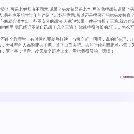
了,可是老妈坚决不同意,说烫了头发都显得老气.尽管我很想知道烫了
人,另外也不想大过年的违逆了老妈的意思,所以还是很保守的把头发拉直了
在心底就会滋生出一些不安分的想法.人家说如果一件事情想了三遍,就该作
年的时间里,我已经记不清自己想了几个三遍了,战线拉得够长的,汗……怎么
不能全靠理智，有时候也要趁热打铁，当机立断，呵呵，说的挺在理儿
去，大礼拜的人都跑哪去了呢，算了自己去吧。去的时候外面飘着小雪，
嘛，两个字：满意。改天发个照片上来。看把我得瑟的，嘿嘿！
Continu
1